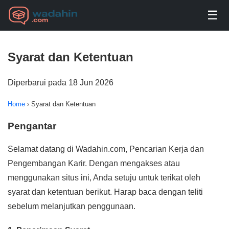
☰
Syarat dan Ketentuan
Diperbarui pada 18 Jun 2026
Home
›
Syarat dan Ketentuan
Pengantar
Selamat datang di Wadahin.com, Pencarian Kerja dan
Pengembangan Karir. Dengan mengakses atau
menggunakan situs ini, Anda setuju untuk terikat oleh
syarat dan ketentuan berikut. Harap baca dengan teliti
sebelum melanjutkan penggunaan.