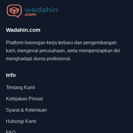
Wadahin.com
Platform lowongan kerja terbaru dan pengembangan
karir, mengenal perusahaan, serta mempersiapkan diri
menghadapi dunia profesional.
Info
Tentang Kami
Kebijakan Privasi
Syarat & Ketentuan
Hubungi Kami
FAQ