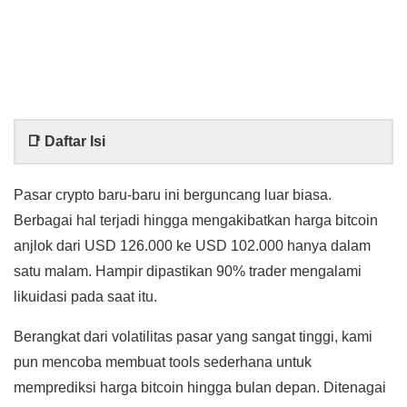
📑 Daftar Isi
Pasar crypto baru-baru ini berguncang luar biasa.
Berbagai hal terjadi hingga mengakibatkan harga bitcoin
anjlok dari USD 126.000 ke USD 102.000 hanya dalam
satu malam. Hampir dipastikan 90% trader mengalami
likuidasi pada saat itu.
Berangkat dari volatilitas pasar yang sangat tinggi, kami
pun mencoba membuat tools sederhana untuk
memprediksi harga bitcoin hingga bulan depan. Ditenagai