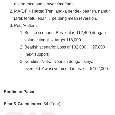
divergence pada lower timeframe.
MA(14) > Harga: Tren jangka pendek bearish, namun
jarak terlalu lebar → peluang mean reversion.
Pola/Pattern:
Bullish scenario: Break atas 112,400 dengan
volume tinggi → target 118,000.
Bearish scenario: Loss of 102,000 → 97,000
(next support).
Kondisi : Netral-Bearish dengan sinyal
oversold. Awasi volume dan reaksi di 102,000.
Sentimen Pasar
Fear & Greed Index:
34 (Fear)