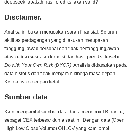
deepseek, apakah hasil prediksi akan valid?
Disclaimer.
Analisa ini bukan merupakan saran finansial. Seluruh
aktifitas perdagangan yang dilakukan merupakan
tanggung jawab personal dan tidak bertanggungjawab
atas ketidaksesuaian kondisi dan hasil prediksi tersebut.
Do with Your Own Risk (DYOR)
. Analisis didasarkan pada
data historis dan tidak menjamin kinerja masa depan.
Kelola risiko dengan ketat
Sumber data
Kami mengambil sumber data dari api endpoint Binance,
sebagai CEX terbesar dunia saat ini. Dengan data (Open
High Low Close Volume) OHLCV yang kami ambil