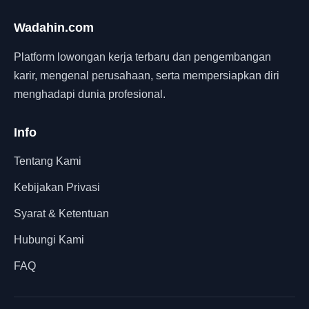
Wadahin.com
Platform lowongan kerja terbaru dan pengembangan
karir, mengenal perusahaan, serta mempersiapkan diri
menghadapi dunia profesional.
Info
Tentang Kami
Kebijakan Privasi
Syarat & Ketentuan
Hubungi Kami
FAQ