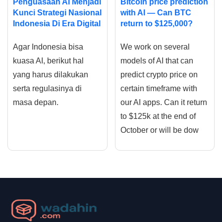
Penguasaan AI Menjadi
Bitcoin price prediction
Kunci Strategi Nasional
with AI — Can BTC
Indonesia Di Era Digital
return to $125,000?
Agar Indonesia bisa
We work on several
kuasa AI, berikut hal
models of AI that can
yang harus dilakukan
predict crypto price on
serta regulasinya di
certain timeframe with
masa depan.
our AI apps. Can it return
to $125k at the end of
October or will be dow