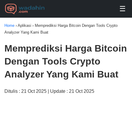
☰
Home
›
Aplikasi
›
Memprediksi Harga Bitcoin Dengan Tools Crypto
Analyzer Yang Kami Buat
Memprediksi Harga Bitcoin
Dengan Tools Crypto
Analyzer Yang Kami Buat
Ditulis : 21 Oct 2025 | Update : 21 Oct 2025