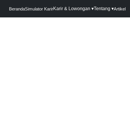
Karir & Lowongan ▾
Tentang ▾
Beranda
Simulator Karir
Artikel