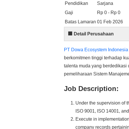
Pendidikan
Sarjana
Gaji
Rp 0 - Rp 0
Batas Lamaran
01 Feb 2026
🏢 Detail Perusahaan
PT Dowa Ecosystem Indonesia
berkomitmen tinggi terhadap kua
talenta muda yang berdedikasi
pemeliharaan Sistem Manajemen
Job Description:
Under the supervision of 
ISO 9001, ISO 14001, an
Execute in implementation
company records pertaini