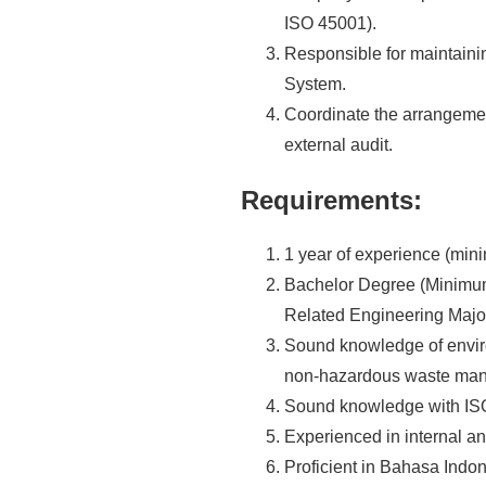
ISO 45001).
Responsible for maintaini
System.
Coordinate the arrangemen
external audit.
Requirements:
1 year of experience (min
Bachelor Degree (Minimum)
Related Engineering Majo
Sound knowledge of enviro
non-hazardous waste ma
Sound knowledge with IS
Experienced in internal and
Proficient in Bahasa Indon