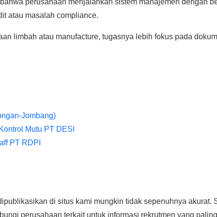
" bahwa perusahaan menjalankan sistem manajemen dengan b
dit atau masalah compliance.
aan limbah atau manufacture, tugasnya lebih fokus pada dokum
mongan-Jombang)
Kontrol Mutu PT DESI
aff PT RDPI
ipublikasikan di situs kami mungkin tidak sepenuhnya akurat. 
ngi perusahaan terkait untuk informasi rekrutmen yang paling a