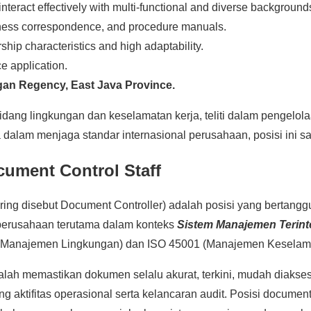
teract effectively with multi-functional and diverse background
siness correspondence, and procedure manuals.
hip characteristics and high adaptability.
ce application.
n Regency, East Java Province.
bidang lingkungan dan keselamatan kerja, teliti dalam pengelol
 dalam menjaga standar internasional perusahaan, posisi ini s
cument Control Staff
ering disebut Document Controller) adalah posisi yang bertang
erusahaan terutama dalam konteks
Sistem Manajemen Terint
(Manajemen Lingkungan) dan ISO 45001 (Manajemen Keselama
lah memastikan dokumen selalu akurat, terkini, mudah diakses
aktifitas operasional serta kelancaran audit. Posisi document c