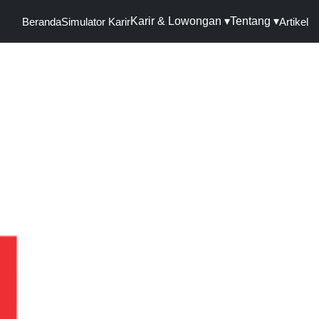
Karir & Lowongan ▾
Tentang ▾
Beranda
Simulator Karir
Artikel