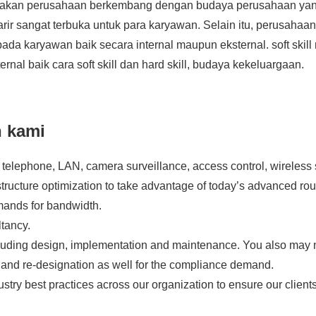
akan perusahaan berkembang dengan budaya perusahaan yang 
arir sangat terbuka untuk para karyawan. Selain itu, perusahaa
kepada karyawan baik secara internal maupun eksternal. soft skil
sternal baik cara soft skill dan hard skill, budaya kekeluargaan.
n kami
r telephone, LAN, camera surveillance, access control, wireles
structure optimization to take advantage of today’s advanced ro
mands for bandwidth.
tancy.
luding design, implementation and maintenance. You also may n
s and re-designation as well for the compliance demand.
try best practices across our organization to ensure our clients